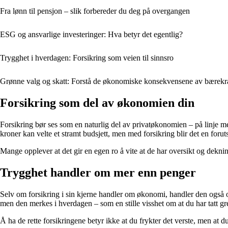
Fra lønn til pensjon – slik forbereder du deg på overgangen
ESG og ansvarlige investeringer: Hva betyr det egentlig?
Trygghet i hverdagen: Forsikring som veien til sinnsro
Grønne valg og skatt: Forstå de økonomiske konsekvensene av bærekr
Forsikring som del av økonomien din
Forsikring bør ses som en naturlig del av privatøkonomien – på linje med
kroner kan velte et stramt budsjett, men med forsikring blir det en forut
Mange opplever at det gir en egen ro å vite at de har oversikt og deknin
Trygghet handler om mer enn penger
Selv om forsikring i sin kjerne handler om økonomi, handler den også om
men den merkes i hverdagen – som en stille visshet om at du har tatt gr
Å ha de rette forsikringene betyr ikke at du frykter det verste, men at 