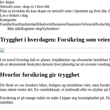
lev linjen
Stressfri sone: skap ro i livet ditt
Finn ut hvordan du kan skape en stressfri sone i hjemmet og livet dit
Les e-boken i dag
Kategorier
Familie
Hun
Han
Interiør
Håndverk
Business
Finansiere
Velvære
Øvelse
Sk
Min side
Registrer deg
Nyhetsbrev
Trygghet i hverdagen: Forsikring som veien 
I en travel hverdag full av planer, forpliktelser og uforutsette hendels
du er økonomisk beskyttet dersom livet plutselig tar en uventet vending
Hvorfor forsikring gir trygghet
De fleste av oss forsikrer bilen, boligen og eiendelene våre, men fors
man minst venter det. En vannlekkasje, et innbrudd eller en ulykke på fer
Forsikring er på mange måter en måte å kjøpe seg forutsigbarhet på. Du b
stabilitet.