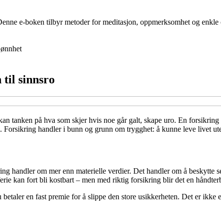
t. Denne e-boken tilbyr metoder for meditasjon, oppmerksomhet og enkle
jønnhet
til sinnsro
er kan tanken på hva som skjer hvis noe går galt, skape uro. En forsikrin
. Forsikring handler i bunn og grunn om trygghet: å kunne leve livet ut
ikring handler om mer enn materielle verdier. Det handler om å beskytt
ie kan fort bli kostbart – men med riktig forsikring blir det en håndterb
etaler en fast premie for å slippe den store usikkerheten. Det er ikke en