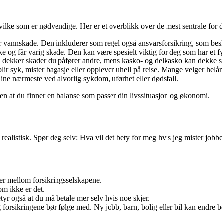
vilke som er nødvendige. Her er et overblikk over de mest sentrale for d
r vannskade. Den inkluderer som regel også ansvarsforsikring, som besk
kke og får varig skade. Den kan være spesielt viktig for deg som har et fy
gen dekker skader du påfører andre, mens kasko- og delkasko kan dekke s
lir syk, mister bagasje eller opplever uhell på reise. Mange velger helårs
dine nærmeste ved alvorlig sykdom, uførhet eller dødsfall.
men at du finner en balanse som passer din livssituasjon og økonomi.
 realistisk. Spør deg selv: Hva vil det bety for meg hvis jeg mister jo
ler mellom forsikringsselskapene.
om ikke er det.
yr også at du må betale mer selv hvis noe skjer.
g forsikringene bør følge med. Ny jobb, barn, bolig eller bil kan endre 