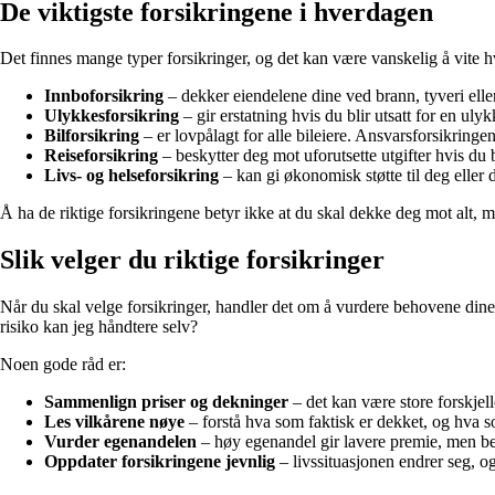
De viktigste forsikringene i hverdagen
Det finnes mange typer forsikringer, og det kan være vanskelig å vite h
Innboforsikring
– dekker eiendelene dine ved brann, tyveri elle
Ulykkesforsikring
– gir erstatning hvis du blir utsatt for en uly
Bilforsikring
– er lovpålagt for alle bileiere. Ansvarsforsikrin
Reiseforsikring
– beskytter deg mot uforutsette utgifter hvis du b
Livs- og helseforsikring
– kan gi økonomisk støtte til deg eller 
Å ha de riktige forsikringene betyr ikke at du skal dekke deg mot alt, 
Slik velger du riktige forsikringer
Når du skal velge forsikringer, handler det om å vurdere behovene dine
risiko kan jeg håndtere selv?
Noen gode råd er:
Sammenlign priser og dekninger
– det kan være store forskjel
Les vilkårene nøye
– forstå hva som faktisk er dekket, og hva s
Vurder egenandelen
– høy egenandel gir lavere premie, men bet
Oppdater forsikringene jevnlig
– livssituasjonen endrer seg, o