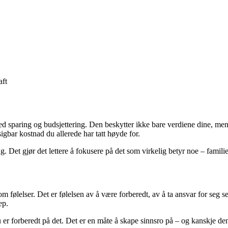
aft
 sparing og budsjettering. Den beskytter ikke bare verdiene dine, men og
sigbar kostnad du allerede har tatt høyde for.
g. Det gjør det lettere å fokusere på det som virkelig betyr noe – famil
 følelser. Det er følelsen av å være forberedt, av å ta ansvar for seg 
ep.
du er forberedt på det. Det er en måte å skape sinnsro på – og kanskje de