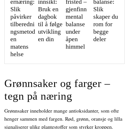
ernæring:
innsikt:
fristed –
balanse:
Slik
Bruk en
gjenfinn
Slik
påvirker
dagbok
mental
skaper du
tilberedni
til å følge
balanse
rom for
ngsmetod
utvikling
under
begge
en
en din
åpen
deler
matens
himmel
helse
Grønnsaker og farger –
tegn på næring
Grønnsaker inneholder mange antioksidanter, som ofte
henger sammen med fargen. Rød, grønn, oransje og lilla
signaliserer ulike plantestoffer som styrker kroppen.