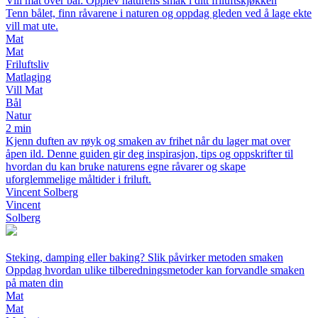
Vill mat over bål: Opplev naturens smak i ditt friluftskjøkken
Tenn bålet, finn råvarene i naturen og oppdag gleden ved å lage ekte
vill mat ute.
Mat
Mat
Friluftsliv
Matlaging
Vill Mat
Bål
Natur
2 min
Kjenn duften av røyk og smaken av frihet når du lager mat over
åpen ild. Denne guiden gir deg inspirasjon, tips og oppskrifter til
hvordan du kan bruke naturens egne råvarer og skape
uforglemmelige måltider i friluft.
Vincent Solberg
Vincent
Solberg
Steking, damping eller baking? Slik påvirker metoden smaken
Oppdag hvordan ulike tilberedningsmetoder kan forvandle smaken
på maten din
Mat
Mat