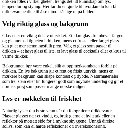
drikken føles i virkeligheten, trengs det litt kunnskap om lys,
temperatur og styling. Her får du en guide til hvordan du kan få
drikkevarene dine til å se uimotståelige ut på bilder.
Velg riktig glass og bakgrunn
Glasset er en viktig del av uttrykket. Et klart glass fremhever fargen
og gjennomsiktigheten i drikken, mens et frostet eller farget glass
kan gi et mer stemningsfullt preg. Velg et glass som passer til
drikken – et høyt glass til iste, et lavt glass til cocktails eller et krus til
varme drikker.
Bakgrunnen bør være enkel, slik at oppmerksomheten forblir på
drikken. En lys bakgrunn gir et rent og friskt uttrykk, mens en
mørkere bakgrunn kan skape kontrast og dybde. Naturmaterialer
som tre, stein eller lin fungerer godt som nøytrale underlag og gir et
nordisk preg som passer mange norske miljøer.
Lys er nøkkelen til friskhet
Naturlig lys er din beste venn når du fotograferer drikkevarer.
Plasser glasset nær et vindu, og bruk gjerne et hvitt ark eller en
reflektor på motsatt side for å mykne skyggene. Unngå direkte
sollys, som kan gi harde refleksjoner og overeksponering.