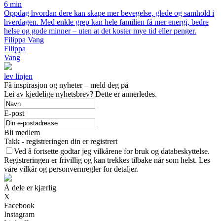
6 min
Oppdag hvordan dere kan skape mer bevegelse, glede og samhold i
hverdagen. Med enkle grep kan hele familien få mer energi, bedre
helse og gode minner – uten at det koster mye tid eller penger.
Filippa Vang
Filippa
Vang
lev linjen
Få inspirasjon og nyheter – meld deg på
Lei av kjedelige nyhetsbrev? Dette er annerledes.
E-post
Bli medlem
Takk - registreringen din er registrert
Ved å fortsette godtar jeg vilkårene for bruk og databeskyttelse.
Registreringen er frivillig og kan trekkes tilbake når som helst. Les
våre vilkår og personvernregler for detaljer.
Å dele er kjærlig
X
Facebook
Instagram