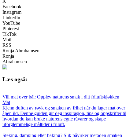
X
Facebook
Instagram
LinkedIn
YouTube
Pinterest
TikTok
Mail
RSS
Ronja Abrahamsen
Ronja
Abrahamsen
Læs også:
Vill mat over bål: Opplev naturens smak i ditt friluftskjøkken
Mat
Kjenn duften av røyk og smaken av frihet når du lager mat over
åpen ild. Denne guiden gir deg inspirasjon, tips og oppskrifter til
hvordan du kan bruke naturens egne råvarer og skape
uforglemmelige måltider i friluft.
Steking, damping eller baking? Slik påvirker metoden smaken