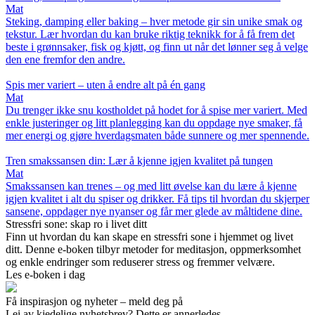
Mat
Steking, damping eller baking – hver metode gir sin unike smak og
tekstur. Lær hvordan du kan bruke riktig teknikk for å få frem det
beste i grønnsaker, fisk og kjøtt, og finn ut når det lønner seg å velge
den ene fremfor den andre.
Spis mer variert – uten å endre alt på én gang
Mat
Du trenger ikke snu kostholdet på hodet for å spise mer variert. Med
enkle justeringer og litt planlegging kan du oppdage nye smaker, få
mer energi og gjøre hverdagsmaten både sunnere og mer spennende.
Tren smakssansen din: Lær å kjenne igjen kvalitet på tungen
Mat
Smakssansen kan trenes – og med litt øvelse kan du lære å kjenne
igjen kvalitet i alt du spiser og drikker. Få tips til hvordan du skjerper
sansene, oppdager nye nyanser og får mer glede av måltidene dine.
Stressfri sone: skap ro i livet ditt
Finn ut hvordan du kan skape en stressfri sone i hjemmet og livet
ditt. Denne e-boken tilbyr metoder for meditasjon, oppmerksomhet
og enkle endringer som reduserer stress og fremmer velvære.
Les e-boken i dag
Få inspirasjon og nyheter – meld deg på
Lei av kjedelige nyhetsbrev? Dette er annerledes.