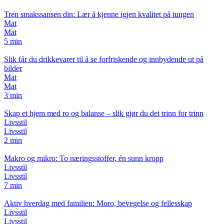
Tren smakssansen din: Lær å kjenne igjen kvalitet på tungen
Mat
Mat
5 min
Slik får du drikkevarer til å se forfriskende og innbydende ut på
bilder
Mat
Mat
3 min
Skap et hjem med ro og balanse – slik gjør du det trinn for trinn
Livsstil
Livsstil
2 min
Makro og mikro: To næringsstoffer, én sunn kropp
Livsstil
Livsstil
7 min
Aktiv hverdag med familien: Moro, bevegelse og fellesskap
Livsstil
Livsstil