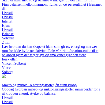
Skap et hjem med ro og balanse – slik gjør du det trinn for trinn
Finn balansen mellom harmoni, funksjon og personlighet i hjemmet
ditt
Livsstil
Livsstil
Interiør
Hjem
Livsstil
Balanse
Velvære
2 min
Lær hvordan du kan skape et hjem som gir ro, energi og nærvær –
rom for både hvile og aktivitet. Følg vår trinn-for-trinn-guide til et
balansert hjem der farger, lys og små vaner gjør den store
forskjellen.
Vincent Solberg
Vincent
Solberg
Makro og mikro: To næringsstoffer, én sunn kropp
Oppdag hvordan makro- og mikronæringsstoffer samarbeider for å
gi kroppen energi, styrke og balanse.
Livsstil
Livsstil