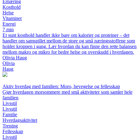
Ernæring
Kosthold
Helse
Vitaminer
Energi
7 min
Et sunt kosthold handler ikke bare om kalorier og proteiner – det
handler om samspillet mellom de store og små næringsstoffene som
holder kroppen i gang. Lær hvordan du kan finne den rette balansen
mellom makro og mikro for bedre helse og overskudd i hverdagen.
Olivia Haug
Olivia
Haug
Aktiv hverdag med familien: Moro, bevegelse og fellesskap
Gjør hverdagen morsommere med små aktiviteter som samler hele
familien
Livsstil
Livsstil
Familie
Hverdagsaktivitet
Trening
Fellesskap
Livsstil