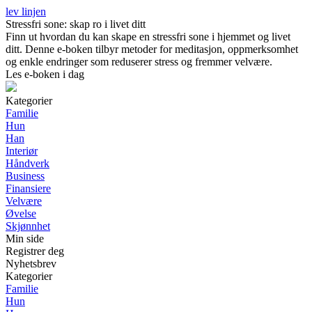
lev linjen
Stressfri sone: skap ro i livet ditt
Finn ut hvordan du kan skape en stressfri sone i hjemmet og livet
ditt. Denne e-boken tilbyr metoder for meditasjon, oppmerksomhet
og enkle endringer som reduserer stress og fremmer velvære.
Les e-boken i dag
Kategorier
Familie
Hun
Han
Interiør
Håndverk
Business
Finansiere
Velvære
Øvelse
Skjønnhet
Min side
Registrer deg
Nyhetsbrev
Kategorier
Familie
Hun