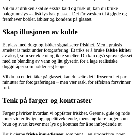
Vil du at drikken skal se ekstra kald og frisk ut, kan du bruke
bakgrunnslys – altså lys bak glasset. Det får væsken til å gløde og
fremhever bobler, isbiter og kondens på glasset.
Skap illusjonen av kulde
Et glass med dugg og isbiter signaliserer friskhet. Men i praksis
smelter is raskt under fotografering. Et triks er å bruke
falske isbiter
av akryl, som ser ekte ut og ikke smelter. Du kan også spraye glasset
med en blanding av vann og litt glyserin for å lage realistiske
duggdråper som holder seg lenge.
Vil du ha en lett tåke på glasset, kan du sette det i fryseren i et par
minutter før fotograferingen – men vær rask, for effekten forsvinner
fort.
Tenk på farger og kontraster
Farger påvirker hvordan vi oppfatter friskhet. Grønne, gule og røde
toner virker livlige og appetittvekkende, mens mørkere farger som
brun og svart krever mer lys og kontrast for å se innbydende ut.
Bruk gjerne
friske ingredienser
som pynt – en sitronskive, noen