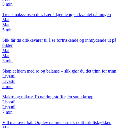
5 min
Tren smakssansen din: Lær å kjenne igjen kvalitet på tungen
Mat
Mat
5 min
Slik får du drikkevarer til å se forfriskende og innbydende ut på
bilder
Mat
Mat
3 min
Skap et hjem med ro og balanse – slik gjør du det trinn for trinn
Livsstil
Livsstil
2 min
Makro og mikro: To næringsstoffer, én sunn kropp
Livsstil
Livsstil
7 min
Vill mat over bål: Opplev naturens smak i ditt friluftskjøkken
Mat