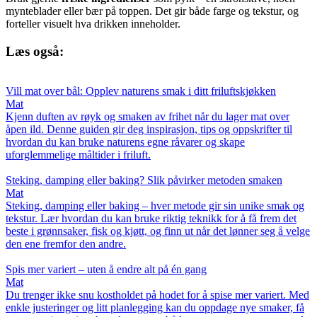
mynteblader eller bær på toppen. Det gir både farge og tekstur, og
forteller visuelt hva drikken inneholder.
Læs også:
Vill mat over bål: Opplev naturens smak i ditt friluftskjøkken
Mat
Kjenn duften av røyk og smaken av frihet når du lager mat over
åpen ild. Denne guiden gir deg inspirasjon, tips og oppskrifter til
hvordan du kan bruke naturens egne råvarer og skape
uforglemmelige måltider i friluft.
Steking, damping eller baking? Slik påvirker metoden smaken
Mat
Steking, damping eller baking – hver metode gir sin unike smak og
tekstur. Lær hvordan du kan bruke riktig teknikk for å få frem det
beste i grønnsaker, fisk og kjøtt, og finn ut når det lønner seg å velge
den ene fremfor den andre.
Spis mer variert – uten å endre alt på én gang
Mat
Du trenger ikke snu kostholdet på hodet for å spise mer variert. Med
enkle justeringer og litt planlegging kan du oppdage nye smaker, få