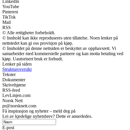
LinkedIn
YouTube
Pinterest
TikTok
Mail
RSS
© Alle rettigheter forbeholdt.
© Innhold kan ikke reproduseres uten tillatelse. Noen lenker på
nettstedet kan gi oss provisjon på kjøp.
© Innholdet på denne nettsiden er beskyttet av opphavsrett. Vi
samarbeider med kommersielle partnere og kan motta betaling ved
kjøp. Uautorisert bruk er forbudt.
Lenker på siden
Strukturoversikt
Tekster
Dokumenter
Skrivehjørne
RSS-feed
LevLinjen.com
Norsk Nett
pr@norsknett.com
Få inspirasjon og nyheter – meld deg på
Lei av kjedelige nyhetsbrev? Dette er annerledes.
E-post