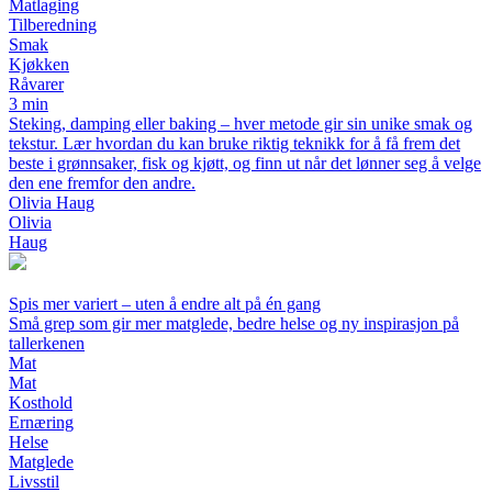
Matlaging
Tilberedning
Smak
Kjøkken
Råvarer
3 min
Steking, damping eller baking – hver metode gir sin unike smak og
tekstur. Lær hvordan du kan bruke riktig teknikk for å få frem det
beste i grønnsaker, fisk og kjøtt, og finn ut når det lønner seg å velge
den ene fremfor den andre.
Olivia Haug
Olivia
Haug
Spis mer variert – uten å endre alt på én gang
Små grep som gir mer matglede, bedre helse og ny inspirasjon på
tallerkenen
Mat
Mat
Kosthold
Ernæring
Helse
Matglede
Livsstil