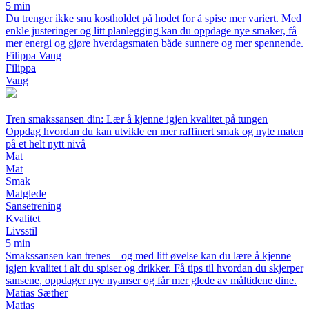
5 min
Du trenger ikke snu kostholdet på hodet for å spise mer variert. Med
enkle justeringer og litt planlegging kan du oppdage nye smaker, få
mer energi og gjøre hverdagsmaten både sunnere og mer spennende.
Filippa Vang
Filippa
Vang
Tren smakssansen din: Lær å kjenne igjen kvalitet på tungen
Oppdag hvordan du kan utvikle en mer raffinert smak og nyte maten
på et helt nytt nivå
Mat
Mat
Smak
Matglede
Sansetrening
Kvalitet
Livsstil
5 min
Smakssansen kan trenes – og med litt øvelse kan du lære å kjenne
igjen kvalitet i alt du spiser og drikker. Få tips til hvordan du skjerper
sansene, oppdager nye nyanser og får mer glede av måltidene dine.
Matias Sæther
Matias