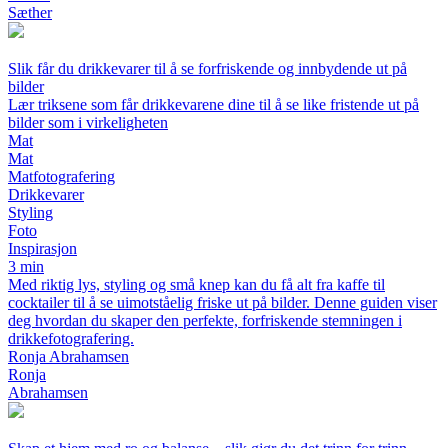
Sæther
Slik får du drikkevarer til å se forfriskende og innbydende ut på
bilder
Lær triksene som får drikkevarene dine til å se like fristende ut på
bilder som i virkeligheten
Mat
Mat
Matfotografering
Drikkevarer
Styling
Foto
Inspirasjon
3 min
Med riktig lys, styling og små knep kan du få alt fra kaffe til
cocktailer til å se uimotståelig friske ut på bilder. Denne guiden viser
deg hvordan du skaper den perfekte, forfriskende stemningen i
drikkefotografering.
Ronja Abrahamsen
Ronja
Abrahamsen