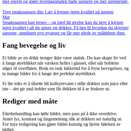
mer energi og gjøre hverdagsmaten både sunnere og mer spennende.
Tren smakssansen din: Lær å kjenne igjen kvalitet på tungen
Mat
Smakssansen kan trenes – og med litt øvelse kan du lære å kjenne
igjen kvalitet i alt du spiser og drikker. Få tips til hvordan du skjerper
sansene, oppdager nye nyanser og får mer glede av måltidene dine.
Fang bevegelse og liv
Et bilde av en drikk trenger ikke være statisk. Du kan skape liv ved
å fange øyeblikket når væsken helles i glasset, eller når boblene
stiger til overflaten. Bruk en rask lukkertid for å fryse bevegelsen, og
ta mange bilder for å fange det perfekte øyeblikket.
Et lite triks er å tilsette litt kullsyrevann i stille drikker som juice eller
iste – det gir små bobler som får drikken til å se friskere ut.
Rediger med måte
Etterbehandling kan løfte bildet, men pass på å ikke overdrive.
Juster lys, kontrast og fargemetning slik at drikken ser naturlig ut.
For mye redigering kan gjøre bildet kunstig og fjerne følelsen av
ekthet.