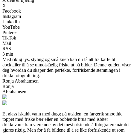
Å dele er kjærlig
X
Facebook
Instagram
LinkedIn
YouTube
Pinterest
TikTok
Mail
RSS
3 min
Med riktig lys, styling og små knep kan du få alt fra kaffe til
cocktailer til å se uimotståelig friske ut på bilder. Denne guiden viser
deg hvordan du skaper den perfekte, forfriskende stemningen i
drikkefotografering.
Ronja Abrahamsen
Ronja
Abrahamsen
Et glass iskaldt vann med dugg på utsiden, en fargerik smoothie
toppet med friske bær eller en boblende brus med isbiter –
drikkevarer kan være noe av det mest fristende å fotografere når det
gjøres riktig. Men for å få bildene til å se like forfriskende ut som