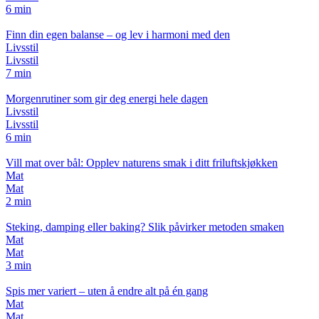
6 min
Finn din egen balanse – og lev i harmoni med den
Livsstil
Livsstil
7 min
Morgenrutiner som gir deg energi hele dagen
Livsstil
Livsstil
6 min
Vill mat over bål: Opplev naturens smak i ditt friluftskjøkken
Mat
Mat
2 min
Steking, damping eller baking? Slik påvirker metoden smaken
Mat
Mat
3 min
Spis mer variert – uten å endre alt på én gang
Mat
Mat