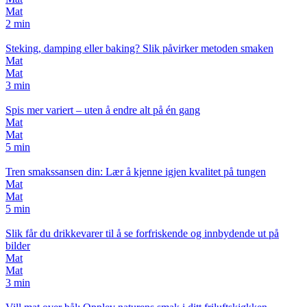
Mat
2 min
Steking, damping eller baking? Slik påvirker metoden smaken
Mat
Mat
3 min
Spis mer variert – uten å endre alt på én gang
Mat
Mat
5 min
Tren smakssansen din: Lær å kjenne igjen kvalitet på tungen
Mat
Mat
5 min
Slik får du drikkevarer til å se forfriskende og innbydende ut på
bilder
Mat
Mat
3 min