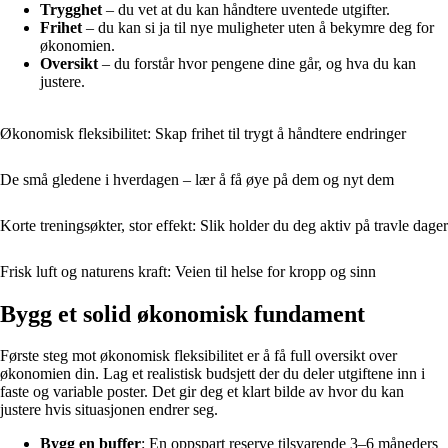
Trygghet
– du vet at du kan håndtere uventede utgifter.
Frihet
– du kan si ja til nye muligheter uten å bekymre deg for
økonomien.
Oversikt
– du forstår hvor pengene dine går, og hva du kan
justere.
Økonomisk fleksibilitet: Skap frihet til trygt å håndtere endringer
De små gledene i hverdagen – lær å få øye på dem og nyt dem
Korte treningsøkter, stor effekt: Slik holder du deg aktiv på travle dager
Frisk luft og naturens kraft: Veien til helse for kropp og sinn
Bygg et solid økonomisk fundament
Første steg mot økonomisk fleksibilitet er å få full oversikt over
økonomien din. Lag et realistisk budsjett der du deler utgiftene inn i
faste og variable poster. Det gir deg et klart bilde av hvor du kan
justere hvis situasjonen endrer seg.
Bygg en buffer
: En oppspart reserve tilsvarende 3–6 måneders