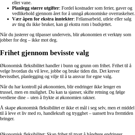
eller vane.
Planlegg større utgifter
: Fordel kostnader som ferier, gaver og
vedlikehold gjennom året for å unngå økonomiske overraskelser.
Vær åpen for ekstra inntekter
: Frilansarbeid, utleie eller salg
av ting du ikke bruker, kan gi ekstra rom i budsjettet.
Når du justerer og tilpasser underveis, blir økonomien et verktøy som
jobber for deg – ikke mot deg.
Frihet gjennom bevisste valg
Økonomisk fleksibilitet handler i bunn og grunn om frihet. Frihet til å
velge hvordan du vil leve, jobbe og bruke tiden din. Det krever
bevissthet, planlegging og vilje til å ta ansvar for egne valg.
Når du har kontroll på økonomien, blir endringer ikke lenger en
trussel, men en mulighet. Du kan ta sjanser, skifte retning og følge
verdiene dine – uten å frykte at økonomien rakner.
Å skape økonomisk fleksibilitet er ikke et mål i seg selv, men et middel
til å leve et liv med ro, handlekraft og trygghet – uansett hva fremtiden
bringer.
Økonomisk fleksibilitet: Skap frihet til trygt å håndtere endringer