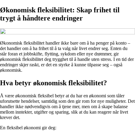
Økonomisk fleksibilitet: Skap frihet til
trygt å håndtere endringer
Økonomisk fleksibilitet handler ikke bare om å ha penger på konto –
det handler om å ha frihet til å ta valg når livet endrer seg. Enten du
står foran et jobbskifte, flytting, sykdom eller nye drømmer, gir
økonomisk fleksibilitet deg trygghet til å handle uten stress. I en tid der
endringer skjer raskt, er det en styrke å kunne tilpasse seg – også
økonomisk.
Hva betyr økonomisk fleksibilitet?
Å være økonomisk fleksibel betyr at du har en økonomi som tåler
uforutsette hendelser, samtidig som den gir rom for nye muligheter. Det
handler ikke nødvendigvis om å tjene mer, men om å skape balanse
mellom inntekter, utgifter og sparing, slik at du kan reagere når livet
krever det.
En fleksibel økonomi gir deg: