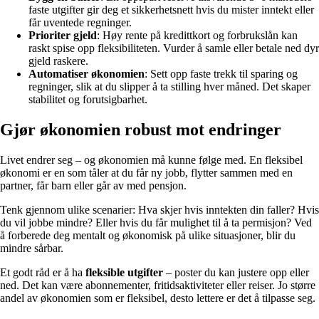
faste utgifter gir deg et sikkerhetsnett hvis du mister inntekt eller
får uventede regninger.
Prioriter gjeld
: Høy rente på kredittkort og forbrukslån kan
raskt spise opp fleksibiliteten. Vurder å samle eller betale ned dyr
gjeld raskere.
Automatiser økonomien
: Sett opp faste trekk til sparing og
regninger, slik at du slipper å ta stilling hver måned. Det skaper
stabilitet og forutsigbarhet.
Gjør økonomien robust mot endringer
Livet endrer seg – og økonomien må kunne følge med. En fleksibel
økonomi er en som tåler at du får ny jobb, flytter sammen med en
partner, får barn eller går av med pensjon.
Tenk gjennom ulike scenarier: Hva skjer hvis inntekten din faller? Hvis
du vil jobbe mindre? Eller hvis du får mulighet til å ta permisjon? Ved
å forberede deg mentalt og økonomisk på ulike situasjoner, blir du
mindre sårbar.
Et godt råd er å ha
fleksible utgifter
– poster du kan justere opp eller
ned. Det kan være abonnementer, fritidsaktiviteter eller reiser. Jo større
andel av økonomien som er fleksibel, desto lettere er det å tilpasse seg.