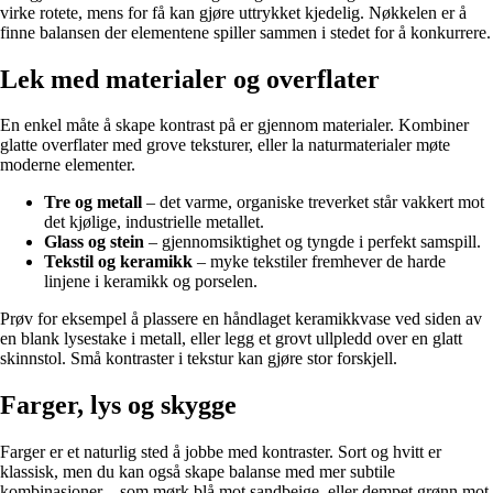
virke rotete, mens for få kan gjøre uttrykket kjedelig. Nøkkelen er å
finne balansen der elementene spiller sammen i stedet for å konkurrere.
Lek med materialer og overflater
En enkel måte å skape kontrast på er gjennom materialer. Kombiner
glatte overflater med grove teksturer, eller la naturmaterialer møte
moderne elementer.
Tre og metall
– det varme, organiske treverket står vakkert mot
det kjølige, industrielle metallet.
Glass og stein
– gjennomsiktighet og tyngde i perfekt samspill.
Tekstil og keramikk
– myke tekstiler fremhever de harde
linjene i keramikk og porselen.
Prøv for eksempel å plassere en håndlaget keramikkvase ved siden av
en blank lysestake i metall, eller legg et grovt ullpledd over en glatt
skinnstol. Små kontraster i tekstur kan gjøre stor forskjell.
Farger, lys og skygge
Farger er et naturlig sted å jobbe med kontraster. Sort og hvitt er
klassisk, men du kan også skape balanse med mer subtile
kombinasjoner – som mørk blå mot sandbeige, eller dempet grønn mot