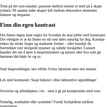
Tenk på det som musikk: pausene mellom tonene er med på å skape
rytmen. På samme måte skaper luft mellom dekorative elementer
balanse og eleganse.
Finn din egen kontrast
Det finnes ingen faste regler for hvordan du skal jobbe med kontraster.
Det viktigste er at du finner en stil som føles naturlig for deg. Kanskje
elsker du sterke farger og markante former – eller kanskje du
foretrekker mer dempede nyanser og subtile forskjeller. Uansett
handler det om å tørre å eksperimentere og kjenne etter hva som gir
hjemmet ditt både liv og ro.
Små fargeendringer, stor effekt: Forny hjemmet uten stor innsats
Lek med kontraster: Skap balanse i dine dekorative oppstillinger
Soverom og arbeidsplass i ett – uten å gå på kompromiss med roen
Naturlig, resirkulert eller syntetisk? Forstå forskjellene mellom
materialene