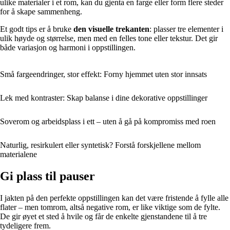
ulike materialer i et rom, kan du gjenta en farge eller form flere steder
for å skape sammenheng.
Et godt tips er å bruke
den visuelle trekanten
: plasser tre elementer i
ulik høyde og størrelse, men med en felles tone eller tekstur. Det gir
både variasjon og harmoni i oppstillingen.
Små fargeendringer, stor effekt: Forny hjemmet uten stor innsats
Lek med kontraster: Skap balanse i dine dekorative oppstillinger
Soverom og arbeidsplass i ett – uten å gå på kompromiss med roen
Naturlig, resirkulert eller syntetisk? Forstå forskjellene mellom
materialene
Gi plass til pauser
I jakten på den perfekte oppstillingen kan det være fristende å fylle alle
flater – men tomrom, altså negative rom, er like viktige som de fylte.
De gir øyet et sted å hvile og får de enkelte gjenstandene til å tre
tydeligere frem.