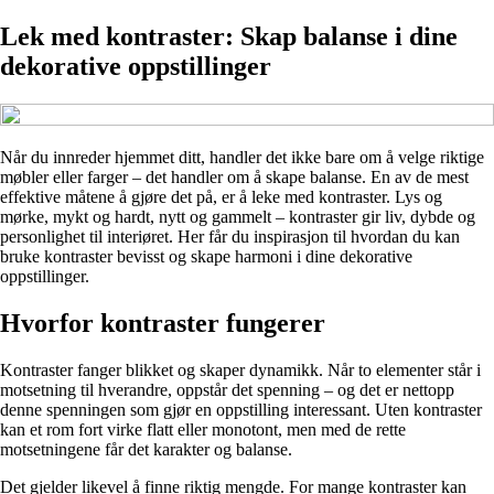
Lek med kontraster: Skap balanse i dine
dekorative oppstillinger
Når du innreder hjemmet ditt, handler det ikke bare om å velge riktige
møbler eller farger – det handler om å skape balanse. En av de mest
effektive måtene å gjøre det på, er å leke med kontraster. Lys og
mørke, mykt og hardt, nytt og gammelt – kontraster gir liv, dybde og
personlighet til interiøret. Her får du inspirasjon til hvordan du kan
bruke kontraster bevisst og skape harmoni i dine dekorative
oppstillinger.
Hvorfor kontraster fungerer
Kontraster fanger blikket og skaper dynamikk. Når to elementer står i
motsetning til hverandre, oppstår det spenning – og det er nettopp
denne spenningen som gjør en oppstilling interessant. Uten kontraster
kan et rom fort virke flatt eller monotont, men med de rette
motsetningene får det karakter og balanse.
Det gjelder likevel å finne riktig mengde. For mange kontraster kan