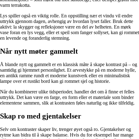
varm terrakotta.
Lys spiller også en viktig rolle. En oppstilling nær et vindu vil endre
uttrykk gjennom dagen, avhengig av hvordan lyset faller. Bruk dette
aktivt: la skygger og refleksjoner være en del av helheten. En mørk
vase foran en lys vegg, eller et speil som fanger sollyset, kan gi rommet
en levende og foranderlig stemning.
Når nytt møter gammelt
Å blande nytt og gammelt er en klassisk måte å skape kontrast på – og
samtidig gi hjemmet personlighet. Et arvestykke på en moderne hylle,
en antikk ramme rundt et moderne kunstverk eller en minimalistisk
lampe over et rustikt bord kan gi rommet sjel og historie.
Når du kombinerer ulike tidsperioder, handler det om å finne et felles
uttrykk. Det kan være en farge, en form eller et materiale som binder
elementene sammen, slik at kontrasten føles naturlig og ikke tilfeldig.
Skap ro med gjentakelser
Selv om kontraster skaper liv, trenger øyet også ro. Gjentakelser og
rytme kan bidra til å skape balanse. Hvis du for eksempel har mange