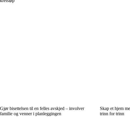
kretsløp
Gjør bisettelsen til en felles avskjed – involver
Skap et hjem med
familie og venner i planleggingen
trinn for trinn