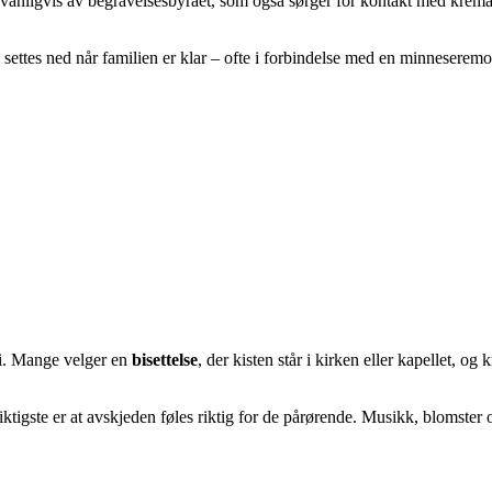
 vanligvis av begravelsesbyrået, som også sørger for kontakt med kremator
settes ned når familien er klar – ofte i forbindelse med en minneseremo
i. Mange velger en
bisettelse
, der kisten står i kirken eller kapellet, o
iktigste er at avskjeden føles riktig for de pårørende. Musikk, blomster