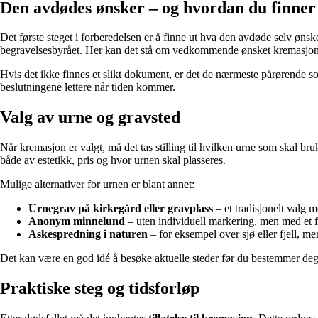
Den avdødes ønsker – og hvordan du finne
Det første steget i forberedelsen er å finne ut hva den avdøde selv øn
begravelsesbyrået. Her kan det stå om vedkommende ønsket kremasjon,
Hvis det ikke finnes et slikt dokument, er det de nærmeste pårørende s
beslutningene lettere når tiden kommer.
Valg av urne og gravsted
Når kremasjon er valgt, må det tas stilling til hvilken urne som skal bru
både av estetikk, pris og hvor urnen skal plasseres.
Mulige alternativer for urnen er blant annet:
Urnegrav på kirkegård eller gravplass
– et tradisjonelt valg 
Anonym minnelund
– uten individuell markering, men med et 
Askespredning i naturen
– for eksempel over sjø eller fjell, me
Det kan være en god idé å besøke aktuelle steder før du bestemmer deg,
Praktiske steg og tidsforløp