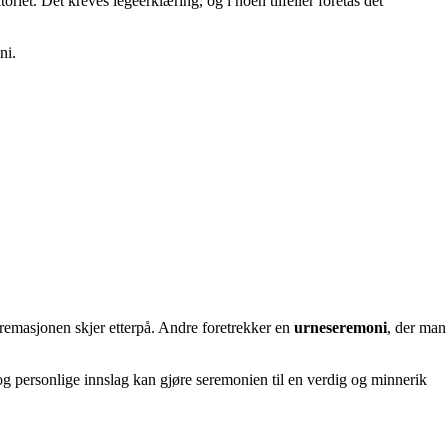
iet. Det kreves legeerklæring, og i noen tilfeller foretas det
ni.
g kremasjonen skjer etterpå. Andre foretrekker en
urneseremoni
, der man
 og personlige innslag kan gjøre seremonien til en verdig og minnerik