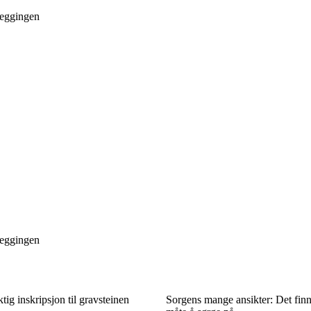
nleggingen
nleggingen
ktig inskripsjon til gravsteinen
Sorgens mange ansikter: Det finn