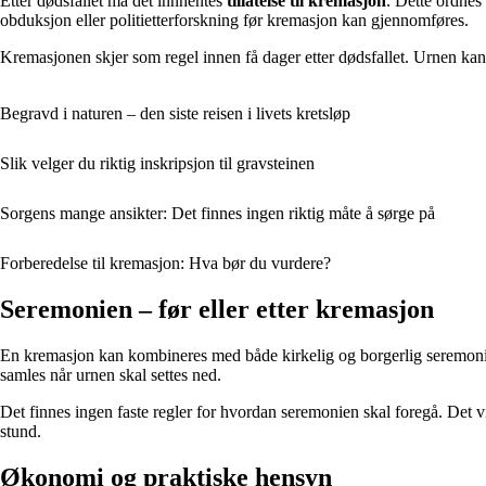
Etter dødsfallet må det innhentes
tillatelse til kremasjon
. Dette ordnes
obduksjon eller politietterforskning før kremasjon kan gjennomføres.
Kremasjonen skjer som regel innen få dager etter dødsfallet. Urnen kan 
Begravd i naturen – den siste reisen i livets kretsløp
Slik velger du riktig inskripsjon til gravsteinen
Sorgens mange ansikter: Det finnes ingen riktig måte å sørge på
Forberedelse til kremasjon: Hva bør du vurdere?
Seremonien – før eller etter kremasjon
En kremasjon kan kombineres med både kirkelig og borgerlig seremon
samles når urnen skal settes ned.
Det finnes ingen faste regler for hvordan seremonien skal foregå. Det v
stund.
Økonomi og praktiske hensyn