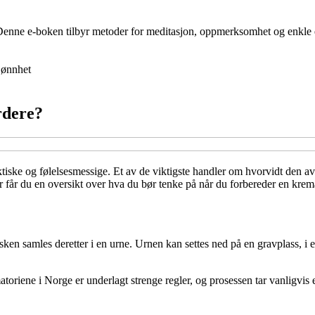
t. Denne e-boken tilbyr metoder for meditasjon, oppmerksomhet og enkle
jønnhet
rdere?
iske og følelsesmessige. Et av de viktigste handler om hvorvidt den avd
 får du en oversikt over hva du bør tenke på når du forbereder en krem
ken samles deretter i en urne. Urnen kan settes ned på en gravplass, i e
riene i Norge er underlagt strenge regler, og prosessen tar vanligvis et 