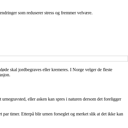
 endringer som reduserer stress og fremmer velvære.
øde skal jordbegraves eller kremeres. I Norge velger de fleste
asjon.
t urnegravsted, eller asken kan spres i naturen dersom det foreligger
par timer. Etterpå blir urnen forseglet og merket slik at det ikke kan