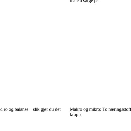
måte å sørge på
 ro og balanse – slik gjør du det
Makro og mikro: To næringsstoff
kropp