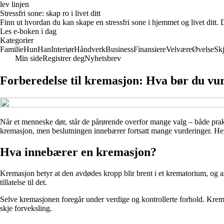
lev linjen
Stressfri sone: skap ro i livet ditt
Finn ut hvordan du kan skape en stressfri sone i hjemmet og livet dit
Les e-boken i dag
Kategorier
Familie
Hun
Han
Interiør
Håndverk
Business
Finansiere
Velvære
Øvelse
Sk
Min side
Registrer deg
Nyhetsbrev
Forberedelse til kremasjon: Hva bør du vu
Når et menneske dør, står de pårørende overfor mange valg – både prakt
kremasjon, men beslutningen innebærer fortsatt mange vurderinger. Her
Hva innebærer en kremasjon?
Kremasjon betyr at den avdødes kropp blir brent i et krematorium, og as
tillatelse til det.
Selve kremasjonen foregår under verdige og kontrollerte forhold. Kremato
skje forveksling.