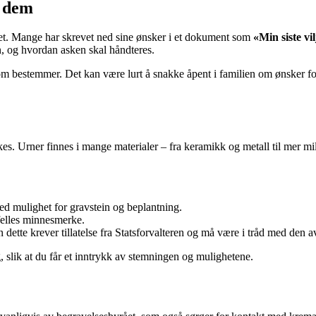
r dem
sket. Mange har skrevet ned sine ønsker i et dokument som
«Min siste vil
 og hvordan asken skal håndteres.
om bestemmer. Det kan være lurt å snakke åpent i familien om ønsker fo
kes. Urner finnes i mange materialer – fra keramikk og metall til mer mil
med mulighet for gravstein og beplantning.
felles minnesmerke.
n dette krever tillatelse fra Statsforvalteren og må være i tråd med den 
 slik at du får et inntrykk av stemningen og mulighetene.