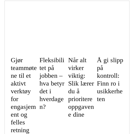
Gjør
Fleksibili
Når alt
Å gi slipp
teammøte
tet på
virker
på
ne til et
jobben –
viktig:
kontroll:
aktivt
hva betyr
Slik lærer
Finn ro i
verktøy
det i
du å
usikkerhe
for
hverdage
prioritere
ten
engasjem
n?
oppgaven
ent og
e dine
felles
retning